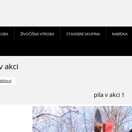
ROBA
ŽIVOČIŠNÁ VÝROBA
STAVEBNÍ SKUPINA
NABÍDKA
v akci
dchozí
pila v akci 1