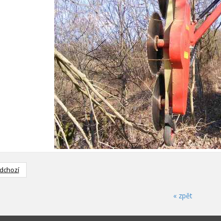
dchozí
« zpět