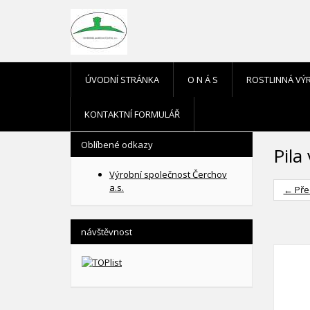
ÚVODNÍ STRÁNKA
O N Á S
ROSTLINNÁ VÝ
KONTAKTNÍ FORMULÁŘ
Oblíbené odkazy
Pila 
Výrobní společnost Čerchov
a.s.
← Pře
návštěvnost