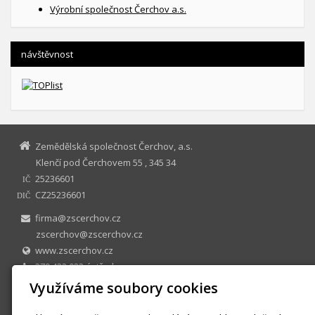
Výrobní společnost Čerchov a.s.
návštěvnost
Zemědělská společnost Čerchov, a.s.
Klenčí pod Čerchovem 55 , 345 34
25236601
IČ
CZ25236601
DIČ
firma@zscerchov.cz
zscerchov@zscerchov.cz
www.zscerchov.cz
379 432 023 ústředna
Firma vedená u OR vedeném u Krajského soudu v Plzni, oddíl B,
Využíváme soubory cookies
vložka 815. Zápis dne 1.10.1999 .